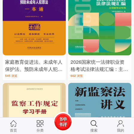
家庭教育促进法、未成年人
2026国家统一法律职业资
保护法、预防未成年人犯罪
格考试法律法规汇编：主观
法一本通
题考试专用
545 浏览
602 浏览
首页
分类
搜索
我的