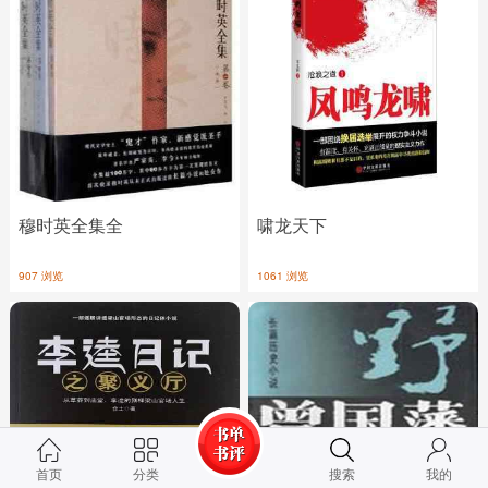
穆时英全集全
啸龙天下
907 浏览
1061 浏览
首页
分类
搜索
我的