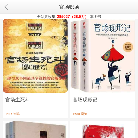
官场职场
全站共收集
285027（28.5万）
本图书
官场生死斗
官场现形记
1416 浏览
1638 浏览