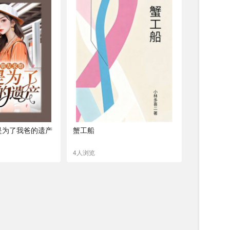
是为了我爸的遗产
蟹工船
4人浏览