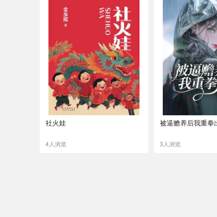
社火娃
被逼赡养后我重拳
4人浏览
3人浏览