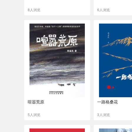
8人浏览
6人浏览
喧嚣荒原
一路格桑花
5人浏览
3人浏览