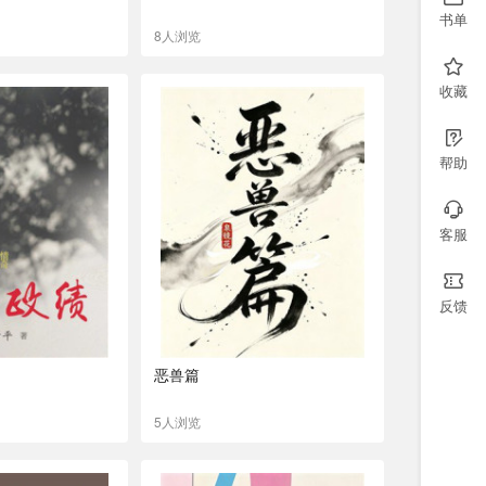
书单
8人浏览
收藏
帮助
客服
反馈
恶兽篇
5人浏览