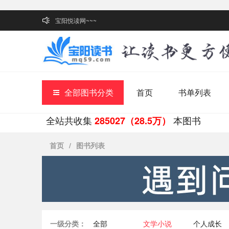
宝阳悦读网~~~
全部图书分类
首页
书单列表
全站共收集
本图书
285027（28.5万）
首页
/
图书列表
一级分类：
全部
文学小说
个人成长