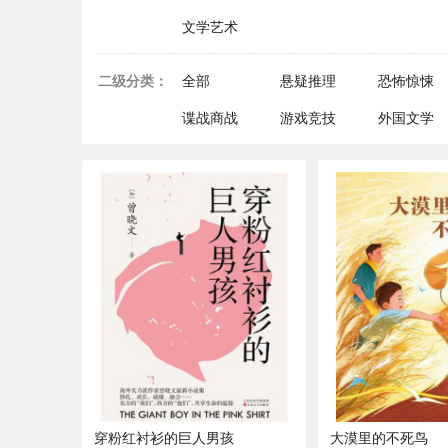
文学艺术
二级分类：
全部
悬疑推理
恐怖惊悚
谍战商战
游戏竞技
外国文学
穿粉红衬衫的巨人男孩
大漠里的不死鸟