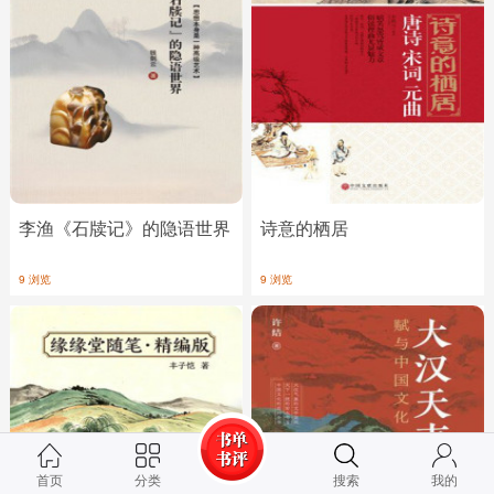
李渔《石牍记》的隐语世界
诗意的栖居
9 浏览
9 浏览
首页
分类
搜索
我的