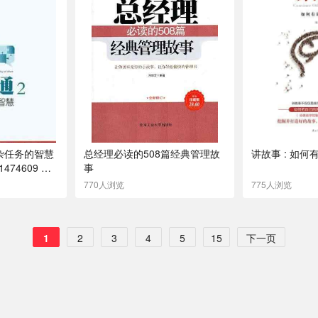
杂任务的智慧
总经理必读的508篇经典管理故
讲故事 : 如
1474609 机
事
770人浏览
775人浏览
1
2
3
4
5
15
下一页