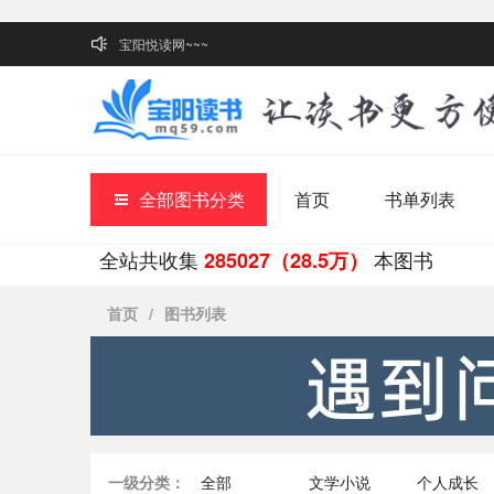
宝阳悦读网~~~
全部图书分类
首页
书单列表
全站共收集
本图书
285027（28.5万）
首页
/
图书列表
一级分类：
全部
文学小说
个人成长