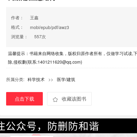
作者：
王鑫
格式：
mobi/epub/pdf/awz3
浏览量：
557次
温馨提示：书籍来自网络收集，版权归原作者所有，仅做学习试读,下
除,侵权删(联系:1401211620@qq.com)
所属分类:
科学技术
>>
医学/建筑
点击下载
收藏该图书