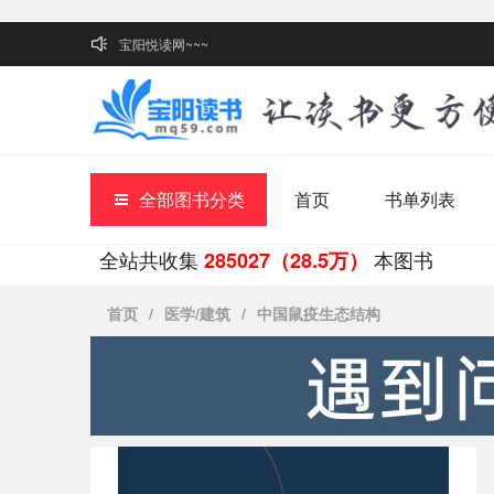
宝阳悦读网~~~
全部图书分类
首页
书单列表
全站共收集
本图书
285027（28.5万）
首页
/
医学/建筑
/
中国鼠疫生态结构