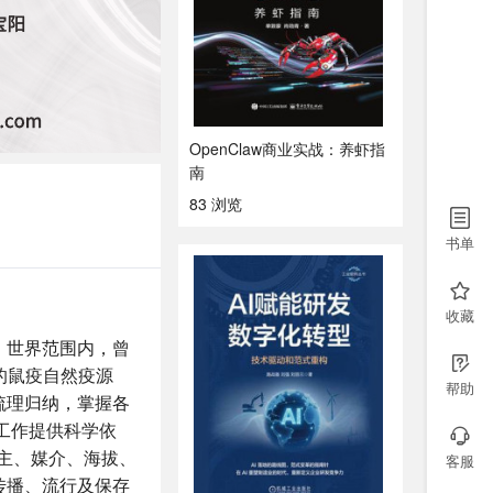
OpenClaw商业实战：养虾指
南
83 浏览
书单
收藏
。世界范围内，曾
的鼠疫自然疫源
帮助
梳理归纳，掌握各
工作提供科学依
主、媒介、海拔、
客服
传播、流行及保存