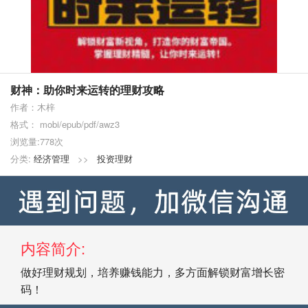
财神：助你时来运转的理财攻略
作者：木梓
格式： mobi/epub/pdf/awz3
浏览量:778次
分类:
经济管理
>>
投资理财
内容简介:
做好理财规划，培养赚钱能力，多方面解锁财富增长密
码！