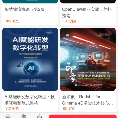
智慧物流概论（第2版）
OpenClaw商业实战：养虾
指南
105 浏览
108 浏览
AI赋能研发数字化转型：技
新印象：Redshift for
术驱动和范式重构
Cinema 4D渲染技术核心教
程
112 浏览
86 浏览