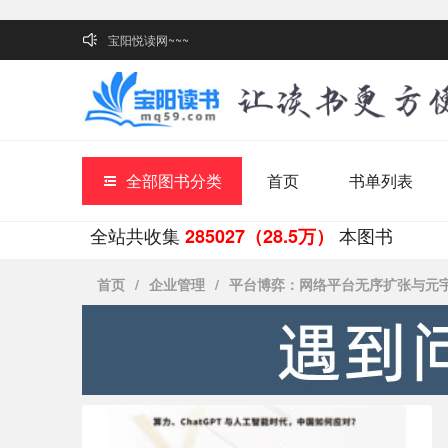
宝阳悦读网~~~
全部图书分类
首页
书单列表
全站共收集
本图书
285027（28.5万）
首页
/
企业管理
/
平台博弈：网络平台无序扩张与元