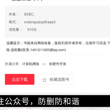
作者：
刘泽仁
格式：
mobi/epub/pdf/awz3
浏览量：
610次
温馨提示：书籍来自网络收集，版权归原作者所有，仅做学习试读,下
除,侵权删(联系:1401211620@qq.com)
所属分类:
计算机网络
>>
软硬件开发
点击下载
收藏该图书