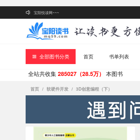
宝阳悦读网~~~
全部图书分类
首页
书单列表
全站共收集
本图书
285027（28.5万）
首页
/
软硬件开发
/
3D创意编程（下）