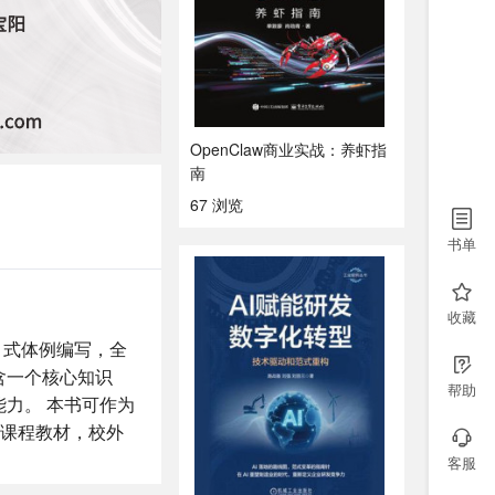
OpenClaw商业实战：养虾指
南
67 浏览
书单
收藏
目式体例编写，全
含一个核心知识
帮助
力。 本书可作为
创课程教材，校外
客服