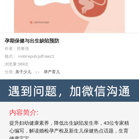
孕期保健与出生缺陷预防
作者：郑黎强
格式： mobi/epub/pdf/awz3
浏览量:569次
分类:
亲子少儿
>>
孕产育儿
内容简介:
提升妇幼健康素养，降低出生缺陷发生率，43位专家精
心编写，解读婚检孕产检及新生儿保健热点话题，生育
健康宝宝。