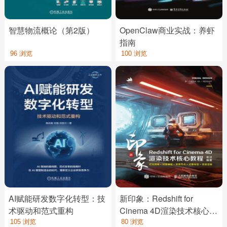
智慧物流概论（第2版）
OpenClaw商业实战：养虾
指南
96 浏览
100 浏览
AI赋能研发数字化转型：技
新印象：Redshift for
术驱动和范式重构
Cinema 4D渲染技术核心教
程
105 浏览
80 浏览