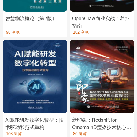
智慧物流概论（第2版）
OpenClaw商业实战：养虾
指南
96 浏览
102 浏览
AI赋能研发数字化转型：技
新印象：Redshift for
术驱动和范式重构
Cinema 4D渲染技术核心教
程
106 浏览
80 浏览