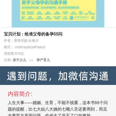
宝贝计划：给准父母的备孕55问
作者：斯蒂芬妮·杜格尔
格式： mobi/epub/pdf/awz3
浏览量:574次
分类:
亲子少儿
>>
孕产育儿
内容简介:
人生大事——婚姻、生育，不能不慎重，这本书55个问
题的提醒，比七大姑八大姨的七嘴八舌还要周到，而且
夫妻双方直面问题，也省去了开不了口的尴尬。