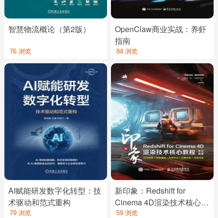
智慧物流概论（第2版）
OpenClaw商业实战：养虾
指南
76 浏览
84 浏览
AI赋能研发数字化转型：技
新印象：Redshift for
术驱动和范式重构
Cinema 4D渲染技术核心教
程
79 浏览
59 浏览