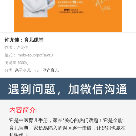
许尤佳：育儿课堂
作者：许尤佳
格式： mobi/epub/pdf/awz3
浏览量:633次
分类:
亲子少儿
>>
孕产育儿
内容简介:
它是中医育儿手册，家长*关心的热门话题！它是全能
育儿宝典，家长易陷入的误区逐一击破，让妈妈也赢在
起跑线上。