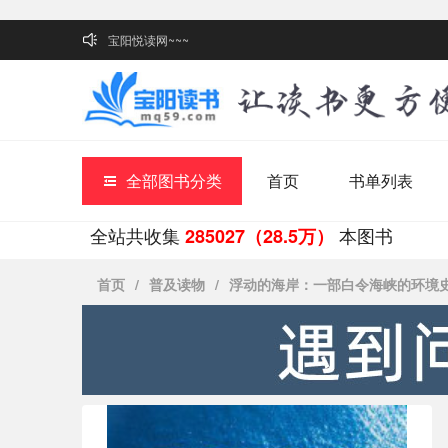
宝阳悦读网~~~
全部图书分类
首页
书单列表
全站共收集
本图书
285027（28.5万）
首页
/
普及读物
/
浮动的海岸：一部白令海峡的环境