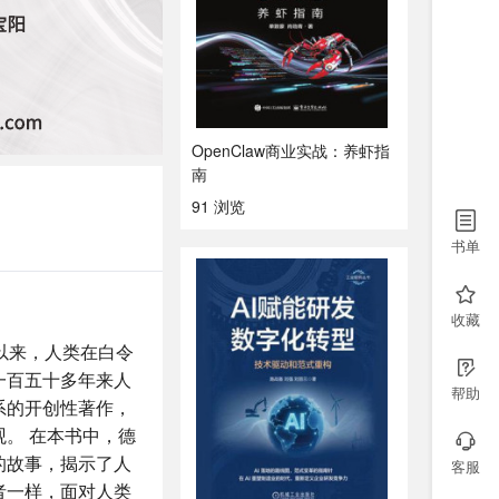
OpenClaw商业实战：养虾指
南
91 浏览
书单
收藏
以来，人类在白令
一百五十多年来人
帮助
系的开创性著作，
。 在本书中，德
的故事，揭示了人
客服
者一样，面对人类