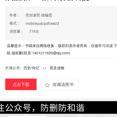
作者：
芭丝谢芭·德穆思
格式：
mobi/epub/pdf/awz3
浏览量：
716次
温馨提示：书籍来自网络收集，版权归原作者所有，仅做学习试读,下
除,侵权删(联系:1401211620@qq.com)
所属分类:
历史/传记
>>
普及读物
点击下载
收藏该图书