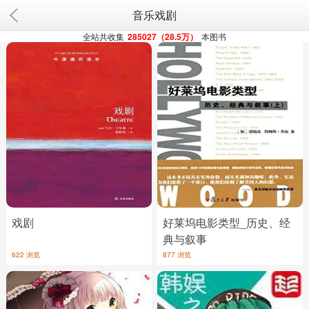
音乐戏剧
全站共收集
285027（28.5万）
本图书
戏剧
好莱坞电影类型_历史、经
典与叙事
622 浏览
877 浏览