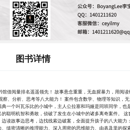
图书详情
书馆借阅量排名遥遥领先！ 故事悬念重重，无血腥暴力，用阅读
观察、分析、思考等八大能力！ 案件包含数学、物理等知识，
瑞典一个叫瓦乐比的小城中，主人公拉塞和玛娅是同班同学，也
己的聪明机智和勇敢，侦破了发生在小城中的诸多离奇案件。 这
，边读故事边思考，边找线索边破案，全面提升孩子的八大能力
力、缜密清晰的推理能力、深入周密的思维能力、由表及里的探