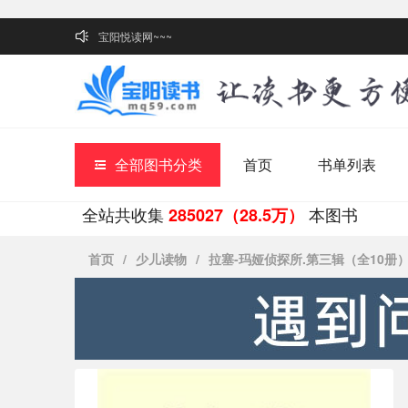
宝阳悦读网~~~
全部图书分类
首页
书单列表
全站共收集
本图书
285027（28.5万）
首页
/
少儿读物
/
拉塞-玛娅侦探所.第三辑（全10册