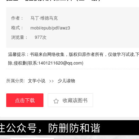
作者：
马丁·维德马克
格式：
mobi/epub/pdf/awz3
浏览量：
977次
温馨提示：书籍来自网络收集，版权归原作者所有，仅做学习试读,下
除,侵权删(联系:1401211620@qq.com)
所属分类:
文学小说
>>
少儿读物
点击下载
收藏该图书