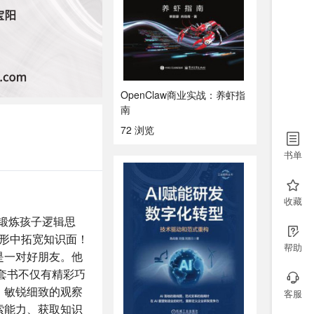
OpenClaw商业实战：养虾指
南
72 浏览
书单
收藏
锻炼孩子逻辑思
无形中拓宽知识面！
帮助
是一对好朋友。他
套书不仅有精彩巧
：敏锐细致的观察
客服
索能力、获取知识