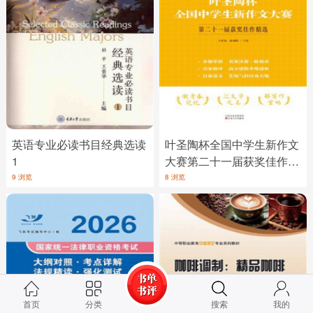
英语专业必读书目经典选读
叶圣陶杯全国中学生新作文
1
大赛第二十一届获奖佳作精
选
9 浏览
8 浏览
首页
分类
搜索
我的